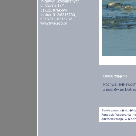
Inicjatyw Ekologicznych
ul. Czysta 17/4,
31-121 Krak�w
tel./fax: 012/6315730,
6315731, 6315732
www.fwie.eco.pl
Dodaj zdj�cie!
Pochwal si� swoi
z podr�y po Dolinie
Serwis powsta� dzi�ki p
Fundacja Wspierania Inic
odzwierciedlaj� w �adnym