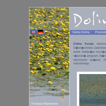
Gminy Doliny
Przyroda
Dolina Karpia
obejmuj
O�wi�cimsko-Zatorskie
setek hektar�w rozci�g
r�wnie� program, kt�r
stworzenie sp�jnej o
naturalnego.
Fundacji Wspierania