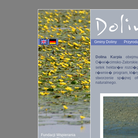
Gminy Doliny
Przyroda
Dolina Karpia
obejmuj
O�wi�cimsko-Zatorskie
setek hektar�w rozci�g
r�wnie� program, kt�r
stworzenie sp�jnej o
naturalnego.
Fundacji Wspierania