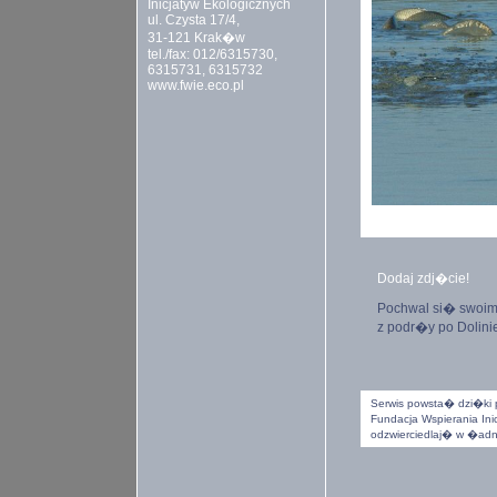
Inicjatyw Ekologicznych
ul. Czysta 17/4,
31-121 Krak�w
tel./fax: 012/6315730,
6315731, 6315732
www.fwie.eco.pl
Dodaj zdj�cie!
Pochwal si� swoi
z podr�y po Dolinie
Serwis powsta� dzi�ki p
Fundacja Wspierania Inic
odzwierciedlaj� w �adnym